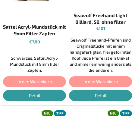
f
e
Seawolf Freehand Light
i
Billiard, SB, ohne filter
f
Sattel Acryl-Mundstück mit
€101
e
9mm Filter Zapfen
n
Seawolf Freehand-Pfeifen sind
€7,80
Originalstücke mit einem
d
handgefertigten, frei geformten
i
Schwarzes, Sattel Acryl-
Kopf. Jede Pfeife ist ein Unikat
r
Mundstück mit 9mm filter
und immer ein wenig anders als
Zapfen.
die anderen.
e
k
In den Warenkorb
In den Warenkorb
t
v
Detail
Detail
o
m
NEU
TIPP
NEU
TIPP
P
f
e