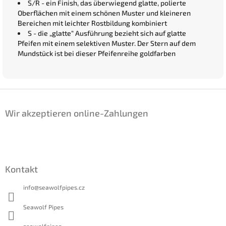
S/R - ein Finish, das überwiegend glatte, polierte
Oberflächen mit einem schönen Muster und kleineren
Bereichen mit leichter Rostbildung kombiniert
S - die „glatte“ Ausführung bezieht sich auf glatte
Pfeifen mit einem selektiven Muster. Der Stern auf dem
Mundstück ist bei dieser Pfeifenreihe goldfarben
F
u
Wir akzeptieren online-Zahlungen
ß
z
e
i
l
Kontakt
e
info
@
seawolfpipes.cz
Seawolf Pipes