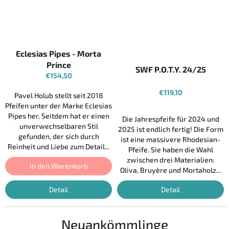
i
f
e
n
Eclesias Pipes - Morta
m
Prince
SWF P.O.T.Y. 24/25
€154,50
a
c
€119,10
Pavel Holub stellt seit 2018
h
Pfeifen unter der Marke Eclesias
Pipes her. Seitdem hat er einen
e
Die Jahrespfeife für 2024 und
unverwechselbaren Stil
2025 ist endlich fertig! Die Form
r
gefunden, der sich durch
ist eine massivere Rhodesian-
Reinheit und Liebe zum Detail...
Pfeife. Sie haben die Wahl
zwischen drei Materialien:
In den Warenkorb
Oliva, Bruyère und Mortaholz...
Detail
Detail
Neuankömmlinge