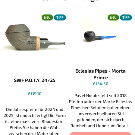
NEU
TIPP
NEU
TIPP
Eclesias Pipes - Morta
Prince
SWF P.O.T.Y. 24/25
€154,50
€119,10
Pavel Holub stellt seit 2018
Pfeifen unter der Marke Eclesias
Pipes her. Seitdem hat er einen
Die Jahrespfeife für 2024 und
unverwechselbaren Stil
2025 ist endlich fertig! Die Form
gefunden, der sich durch
ist eine massivere Rhodesian-
Reinheit und Liebe zum Detail...
Pfeife. Sie haben die Wahl
zwischen drei Materialien: