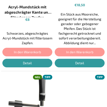
s
€18,50
Acryl-Mundstück mit
-
abgeschrägter Kante und
H
Ein Stück aus Mooreiche,
filterlosem Zapfen
geeignet für die Herstellung
€8
a
gerader oder gebogener
n
Pfeifen. Das Stück ist
d
Schwarzes, abgeschrägtes
fachgerecht getrocknet und
Acryl-Mundstück mit filterlosem
sofort verarbeitungsbereit.
g
Zapfen.
Abbildung dient nur...
e
f
In den Warenkorb
In den Warenkorb
e
Detail
Detail
r
t
i
NEU
TIPP
TIPP
g
t
e
P