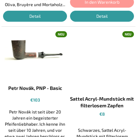
In den Warenkorb
Oliva, Bruyère und Mortaholz...
Detail
Detail
NEU
NEU
Petr Novák, PNP - Basic
Sattel Acryl-Mundstück mit
€103
filterlosem Zapfen
Petr Novák ist seit über 20
€8
Jahren ein begeisterter
Pfeifenliebhaber. Ich kenne ihn
seit über 10 Jahren, und vor
Schwarzes, Sattel Acryl-
etwa zwei Jahren beschloss er,
Mundstück mit filterlosem