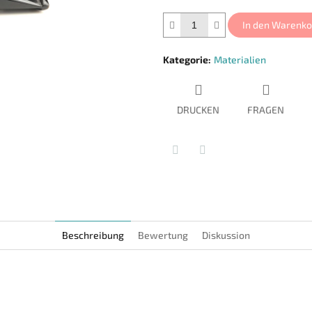
Sternen.
In den Warenko
Kategorie
:
Materialien
DRUCKEN
FRAGEN
Twitter
Facebook
Beschreibung
Bewertung
Diskussion