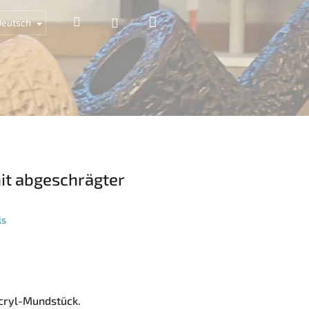
Warenkorb
Suchen
Login
Deutsch
it abgeschrägter
ls
cryl-Mundstück.