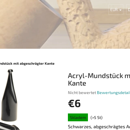
EUR
ndstück mit abgeschrägter Kante
Acryl-Mundstück m
Kante
Die
Nicht bewertet
Bewertungsdetai
durchschnittliche
€6
Produktbewertung
ist
Verkaufspreis:
0,0
Skladem
(>5 St)
von
Schwarzes, abgeschrägtes A
5