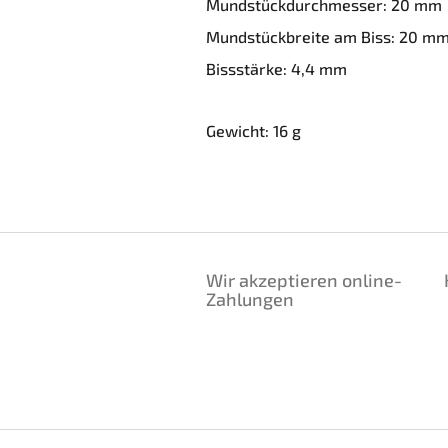
Mundstückdurchmesser: 20 mm
Mundstückbreite am Biss: 20 m
Bissstärke: 4,4 mm
Gewicht: 16 g
F
u
Wir akzeptieren online-
ß
Zahlungen
z
e
i
l
e