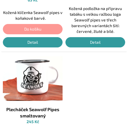
t
ů
Kožená podložka na přípravu
Kožená klíčenka Seawolf pipes v
tabáku s velkou ražbou loga
koňakové barvě.
Seawolf pipes ve třech
barevných variantách šití:
Do košíku
červené, žluté a bílé.
Detail
Detail
Plecháček Seawolf Pipes
smaltovaný
245 Kč