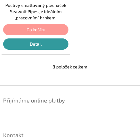
Poctivý smaltovaný plecháček
Seawolf Pipes je ideálním
„pracovním“ hrnkem.
Do košíku
Detail
3
položek celkem
O
v
l
á
Z
d
á
a
Přijímáme online platby
p
c
a
í
t
p
r
í
v
k
Kontakt