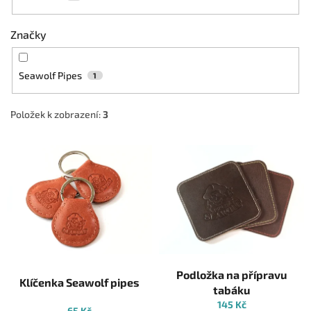
Značky
Seawolf Pipes
1
Položek k zobrazení:
3
V
ý
p
i
s
p
r
o
d
Podložka na přípravu
Klíčenka Seawolf pipes
u
tabáku
k
145 Kč
65 Kč